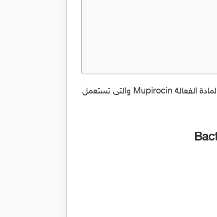
مرهم باكتروبان لعلاج الالتهابات الجلدية والدمامل والاكزيما وحب الشباب Bactroban والدواء يحتوي على المادة الفعالة Mupirocin والتى تستعمل