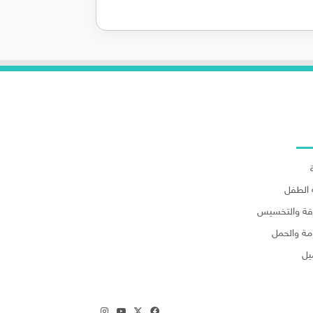
لاقسام
الطفل
اقة والتخسيس
مة والحمل
يل
‫X
فيسبوك
‫YouTube
انستقرام