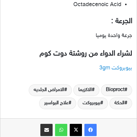
Octadecenoic Acid
الجرعة :
جرعة واحدة يوميا
لشراء الدواء من روشتة دوت كوم
بيوبروكت 3gm
Bioproct
الاكزيما
الامراض الجلديه
الحكة
بيوبروكت
علاج البواسير
فيسبوك
‫X
واتساب
مشاركة عبر البريد