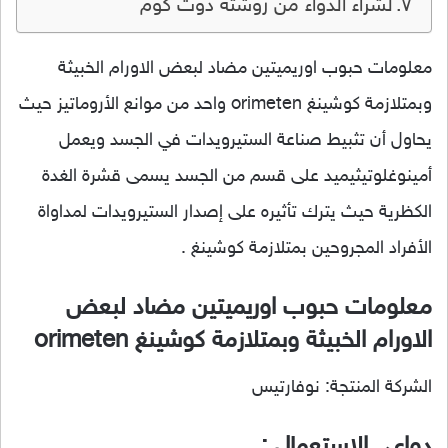
لشراء الدواء من روشتة دوت كوم
معلومات حبوب اوريميتين مضاد لبعض الاورام الخبيثة
وبمتلازمة كوشينغ orimeten واحد من موانع الأروماتيز حيث
يحاول أن تثبيط صناعة الستيرويدات في الجسد ويعمل
أمينوغلوتيثيميد على قسم من الجسد يسمى قشرة الغدة
الكظرية حيث يترك تأثيره على إصدار الستيرويدات لمداواة
الأفراد المجروحين بمتلازمة كوشينغ .
معلومات حبوب اوريميتين مضاد لبعض
الاورام الخبيثة وبمتلازمة كوشينغ orimeten
الشركة المنتجة: نوفارتيس
دواعى الاستعمال :