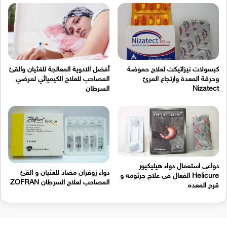
كبسولات نيزاتيكت لعلاج حموضة
أفضل الادوية المعالجة للغثيان والقئ
وحرقة المعدة وارتجاع المرئ
المصاحب للعلاج الكيميائي لمرضي
Nizatect
السرطان
دواعى استعمال دواء هيليكيور
دواء زوفران مضاد للغثيان و القئ
Helicure الفعال فى علاج جرثومه و
المصاحب لعلاج السرطان ZOFRAN
قرح المعده