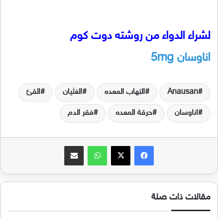
لشراء الدواء من روشته دوت كوم
اناوسان
5mg
Anausan
التهاب المعده
الغثيان
القئ
اناوسان
حرقة المعده
فقر الدم
فيسبوك
‫X
واتساب
مشاركة عبر البريد
مقالات ذات صلة