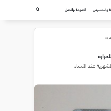
بحث عن
قة والتخسيس
الامومة والحمل
اره
حراره