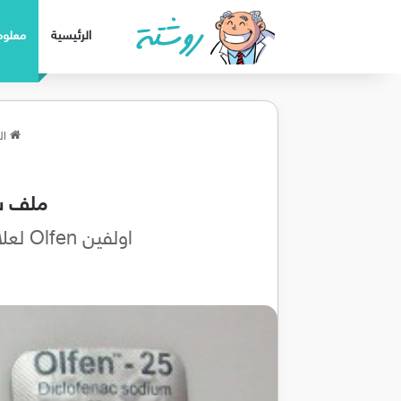
الرئيسية
معلوم
ال
ملف شا
اولفين Olfen لعلاج التهابات المفاصل الروماتويدي وعلاج الام الطمث الشهرية عند النساء