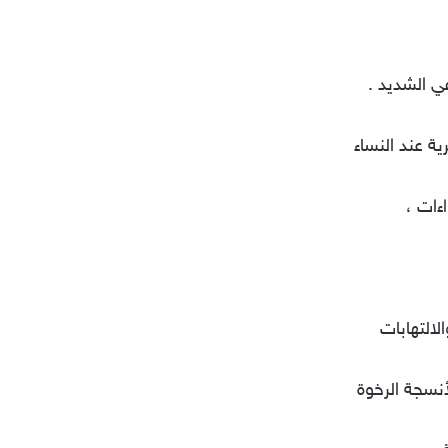
ي الشديد .
اءات ،
أنسجة الرخوة