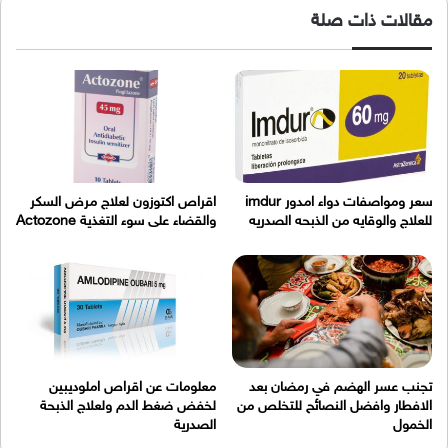
مقالات ذات صلة
سعر ومواصفات دواء امدور imdur
اقراص اكتوزون لعلاج مرض السكر
للعلاج والوقايه من الذبحه الصدريه
والقضاء على سوء التغذية Actozone
تجنب عسر الهضم في رمضان بعد
معلومات عن اقراص املوديبين
الافطار وافضل النصائح للتخلص من
لخفض ضغط الدم ولعلاج الذبحة
الخمول
الصدرية