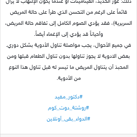
ذلك: عوز الحديد، الفيتامينات أو عندما يكون الإلتهاب لا يزال
قائماً على الرغم من التحسن الذي طرأ على حالة المريض
السريرية)، فقد يؤدي الصوم الكامل إلى تفاقم حالة المريض،
وأحياناً قد يؤدي إلى الإغماء أيضاً.
في جميع الأحوال، يجب مواصلة تناول الأدوية بشكل دوري.
بعض الادوية لا يجوز تناولها بدون تناول الطعام قبلها ومن
المحبذ أن يتناول المريض ما تيسر له قبل تناول هذا النوع
من الأدوية.
#دكتور_مفيد
#روشتة_دوت_كوم
#الدواء_بقى_أونلاين