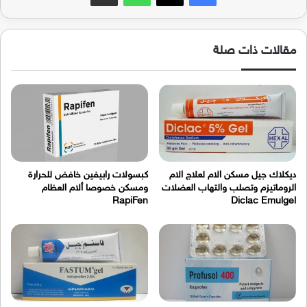
مقالات ذات صلة
ديكلاك جيل مسكن الام لعلاج الام
كبسولات رابيفين خافض للحرارة
الروماتيزم وتصلب والتهاب العضلات
ومسكن خصوصا ألام العظام
RapiFen
Diclac Emulgel