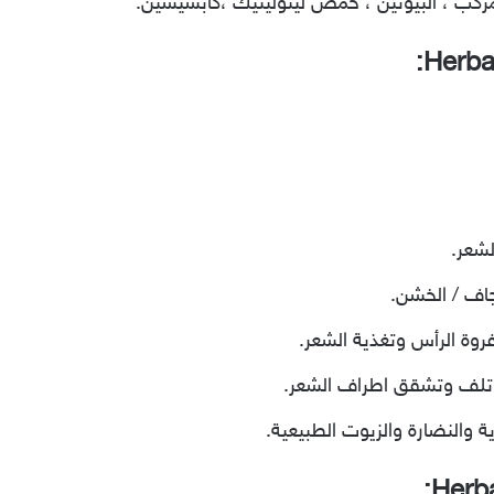
كب ، البيوتين ، حمض لينولينيك ،كابسيسين.
شعر.
اف / الخشن.
روة الرأس وتغذية الشعر.
تلف وتشقق اطراف الشعر.
ة والنضارة والزيوت الطبيعية.