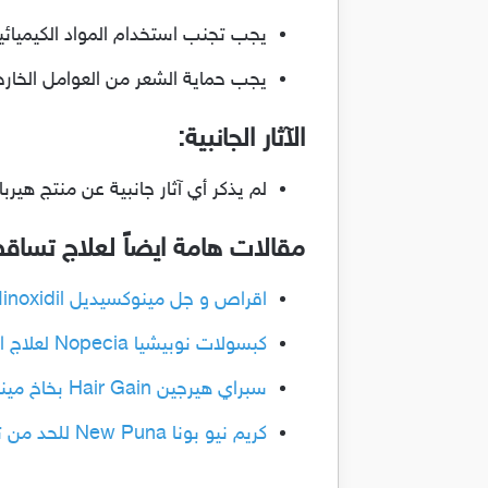
يجب تجنب استخدام المواد الكيميائية 
يجب حماية الشعر من العوامل الخارجي
الآثار الجانبية:
لم يذكر أي آثار جانبية عن منتج هير
مقالات هامة ايضاً لعلاج تساقط
اقراص و جل مينوكسيديل Minoxidil لعلاج الصلع وتساقط الشعر
كبسولات نوبيشيا Nopecia لعلاج الصلع وتساقط الشعر عند الرجال
سبراي هيرجين Hair Gain بخاخ مينوكسيديل لتساقط الشعر و الصلع
كريم نيو بونا New Puna للحد من تساقط الشعر وحل جميع مشاكل الشعر