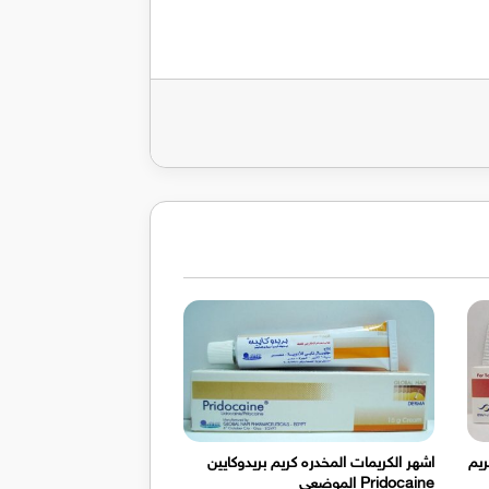
ريد
ي فيوسيدرم Fusiderm كريم
اشهر الكريمات المخدره كريم بريدوكايين
Pridocaine الموضعى