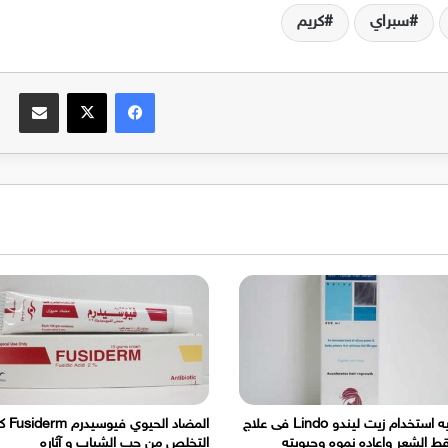
سبراي
كريم
فيسبوك
‫X
مشاركة عبر الب
كيفيه استخدام زيت ليندو Lindo فى علاج
المضاد الحيو
ط الشعر واعاده نموه وحيويته
التخلص من حب الشباب و آثاره