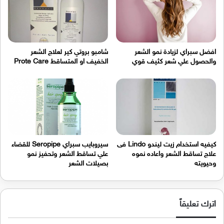
افضل سبراي لزيادة نمو الشعر
شامبو بروتي كير لعلاج الشعر
والحصول علي شعر كثيف قوي
الخفيف او المتساقط Prote Care
كيفيه استخدام زيت ليندو Lindo فى
سيروبايب سبراي Seropipe للقضاء
علاج تساقط الشعر واعاده نموه
علي تساقط الشعر وتحفيز نمو
وحيويته
بصيلات الشعر
اترك تعليقاً