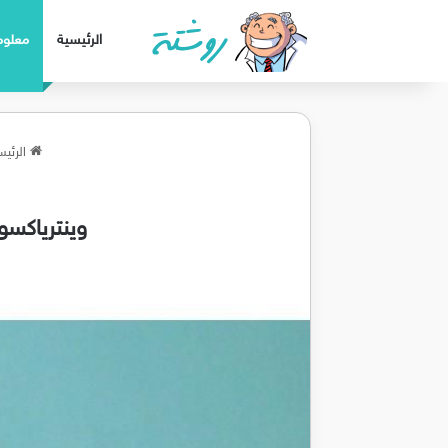
الرئيسية
معلوم
الرئيس
وينترياكسون wintriaxone حقن مضاد حيوي لعلاج امراض ا