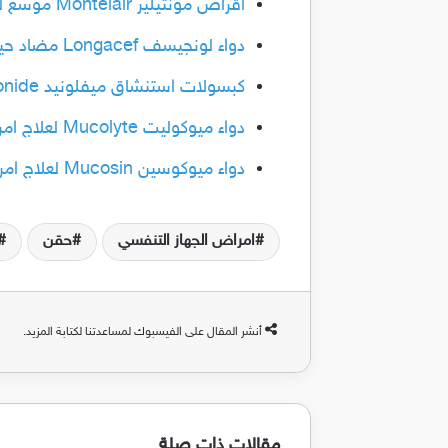
اقراص مونتيلير Montelair موسع للشعب الهوائية لعلاج امراض الجهاز التنفسي والرئة
دواء لونجيسف Longacef مضاد حيوي واسع المجال لعلاج امراض الجهاز التنفسي
كبسولات استنشاق ميفلونيد Miflonide لعلاج امراض الجهاز التنفسي والربو
دواء ميوكوليت Mucolyte لعلاج امراض الجهاز التنفسي ومذيب للبلغم
دواء ميوكوسين Mucosin لعلاج امراض الجهاز التنفسي مهدئ للكحة
امراض الجهاز التنفسي
حقن
أنشر المقال على الفيسبوك لمساعدتنا لكتابة المزيد.
مقالات ذات صلة