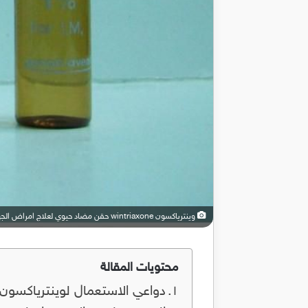
وينترياكسون wintriaxone حقن مضاد حيوي لعلاج امراض الجهاز التنفسي
محتويات المقالة
دواعي الاستعمال لوينترياكسون: