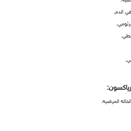
فيه.
ي الدم.
رثومي.
سطي.
ي.
رياكسون:
حاله المرضيه.