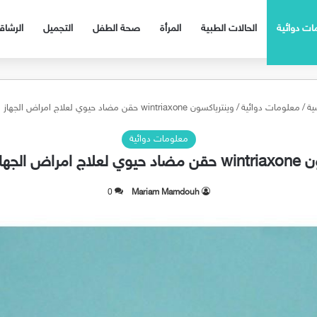
ات دوائية
الحالات الطبية
المرأة
صحة الطفل
التجميل
الرشا
ية
/
معلومات دوائية
/
وينترياكسون wintriaxone حقن مضاد حيوي لعلاج امراض الجهاز التنفسي
معلومات دوائية
لجهاز التنفسي
0
Mariam Mamdouh