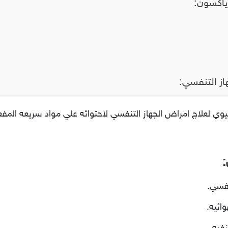
رياكسون:
از التنفسي:
wintria حقن مضاد حيوي لعلاج امراض الجهاز التنفسي لاحتوائه علي مواد سريعه 
:
نفسي.
ائيه.