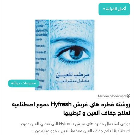
أكمل القراءة »
معلومات دوائية
Menna Mohamed
روشته قطره هاي فريش Hyfresh دموع اصطناعيه
لعلاج جفاف العين و ترطيبها
دواعى استعمال قطرة هاي فريش Hyfresh التى تعطي للعين دموع
اصطناعية لعلاج جفاف العين معقمة للعين ، فهو عباره عن…