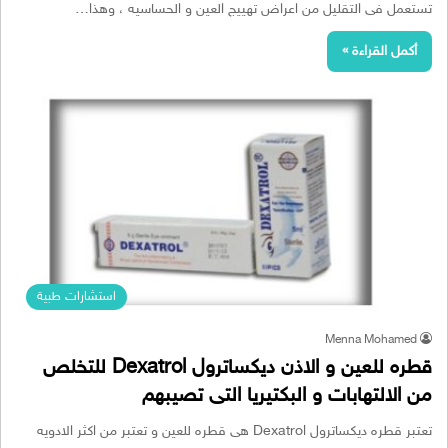
تستعمل فى التقليل من اعراض تهييج العين و الحساسيه ، وهذا…
أكمل القراءة »
استشارات طبية
Menna Mohamed
قطره للعين و الاذن ديكساترول Dexatrol للتخلص
من الالتهابات و البكتيريا التى تصيبهم
تعتبر قطره ديكساترول Dexatrol هى قطره للعين و تعتبر من اكثر الادويه