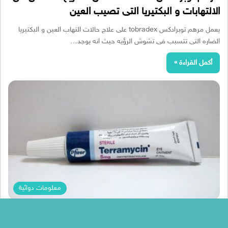
الالتهابات و البكتيريا التى تصيب العين
يعمل مرهم توبرادكس tobradex على علاج حالات التهاب العين و البكتيريا
الضاره التى تتسبب فى تشوش الرؤيه حيث انه يوجد…
أكمل القراءة »
معلومات دوائية
Menna Mohamed
مرهم تيراميسين Terramycin الحل السريع لعلاج