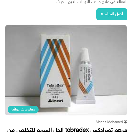
الفعاله فى علاج حالات التهابات العين ، حيث…
أكمل القراءة »
معلومات دوائية
Menna Mohamed
مرهم توبرادكس tobradex الحل السريع للتخلص من