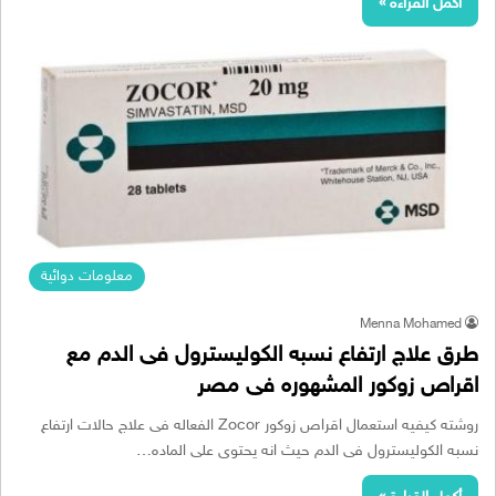
أكمل القراءة »
معلومات دوائية
Menna Mohamed
طرق علاج ارتفاع نسبه الكوليسترول فى الدم مع
اقراص زوكور المشهوره فى مصر
روشته كيفيه استعمال اقراص زوكور Zocor الفعاله فى علاج حالات ارتفاع
نسبه الكوليسترول فى الدم حيث انه يحتوى على الماده…