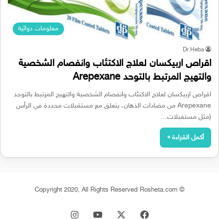
معلومات دوائية
Dr Heba
اقراص اربيكسان لعلاج الاكتئاب وانفصام الشخصية
والتهيج المرتبط بالتوحد Arepexane
اقراص اربيكسان لعلاج الاكتئاب وانفصام الشخصية والتهيج المرتبط بالتوحد
Arepexane من مضادات الذهان، يتعلق مع مستقبلات محددة في الرأس
(مثل مستقبلات…
أكمل القراءة »
© Copyright 2020, All Rights Reserved Rosheta.com
‫X
فيسبوك
‫YouTube
انستقرام