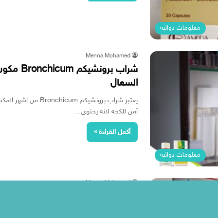
معلومات دوائية
Menna Mohamed
شراب برون
السعال
يعتبر شراب برونشيكم um
آمن للكحه لانه يحتوى…
أكمل القراءة »
معلومات دوائية
Menna Mohamed
الهوائيه