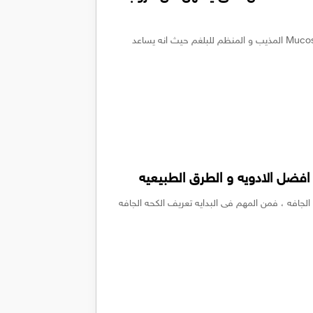
سوف نتعرف فى هذا المقال عن دواء ميوكوسول Mucosol المذيب و المنظم للبلغم حيث انه يساعد
افضل الادويه و الطرق الطبيعيه
الجافه ، فمن المهم فى البدايه تعريف الكحه الجافه