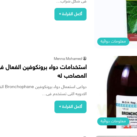
فى شكل شراب…
أكمل القراءة »
معلومات دوائية
Menna Mohamed
استخدامات دواء برونكوفين الفعال ف
المصاحب له
دواعى
الادويه التى تستخدم فى…
أكمل القراءة »
معلومات دوائية