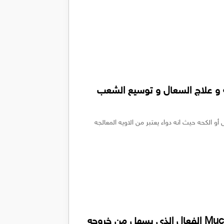
سيلجون Selgon لتهدئه و علاج السعال و توسيع الشعب
يلجون Selgon مهدئ للسعال أو الكحه حيث انه دواء يعتبر من الاويه المعالجه
اذابه البلغم مع دواء ميوكوسول Mucosol الفعال الذى يسهل من خروجه