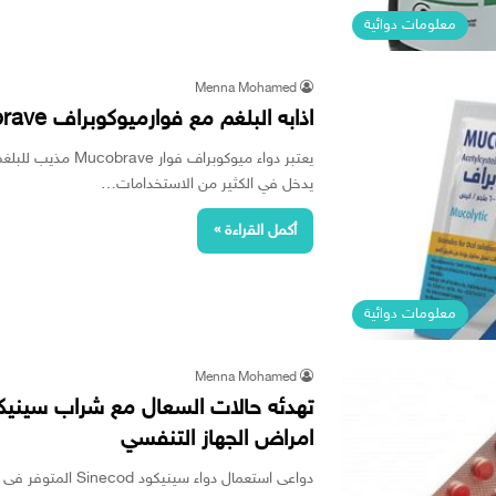
معلومات دوائية
Menna Mohamed
اذابه البلغم مع فوارميوكوبراف Mucobrave و قدرته على تهدئه السعال
يعتبر دواء ميوكوبرا
يدخل في الكثير من الاستخدامات…
أكمل القراءة »
معلومات دوائية
Menna Mohamed
امراض الجهاز التنفسي
دواعى استعمال دواء