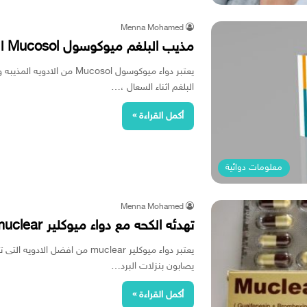
Menna Mohamed
مذيب البلغم ميوكوسول Mucosol الفعال فى خروج البلغم مع السعال
يعتبر دواء ميوكوسول Mucosol 
البلغم اثناء السعال ،…
أكمل القراءة »
معلومات دوائية
Menna Mohamed
تهدئه الكحه مع دواء ميوكلير muclear الفعال فى توسيع الشعب الهوائيه
يعتبر دواء ميوكلير muclear من ا
يصابون بنزلات البرد…
أكمل القراءة »