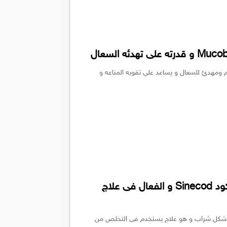
ف فوار Mucobrave مذيب للبلغم ومهدئ للسعال و يساعد علي تقويه المناعه و
تهدئه حالات السعال مع شراب سينيكود Sinecod و الفعال فى علاج
 سينيكود Sinecod المتوفر فى شكل شراب و هو علاج يستخدم فى التخلص من