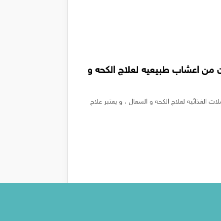
شيكم Bronchicum مكون من اعشاب طبيعيه لعلاج الكحه و
Bronchic من اشهر المكملات الغذائيه لعلاج الكحه و السعال ، و يعتبر علاج
تهدئه السعال مع شراب نوتوسيل Noutussil و المضاد لتقلصات الشعب