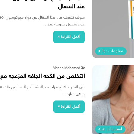
عند السعال
على تسهيل خروجه عند…
أكمل القراءة »
معلومات دوائية
Menna Mohamed
التخلص من الكحه الجافه المزعجه مع 
فى الفتره الاخيره زاد عدد الاشخاص المصابين بالكحه 
و هى عباره…
أكمل القراءة »
استشارات طبية