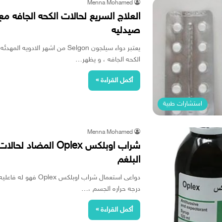
Menna Mohamed
العلاج السريع لحالات الكحه الجافه م
صيدليه
يعتبر دواء سيلجون Selgon من اشهر
الكحه الجافه ، و يظهر…
أكمل القراءة »
استشارات طبية
Menna Mohamed
شراب اوبلكس Oplex ا
البلغم
دواعى استعمال شراب او
درجه حراره الجسم ،…
أكمل القراءة »