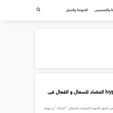
بحث عن
قة والتخسيس
الامومة والحمل
معلومات عن شراب ايفيبرونت Ivypront المضاد للسعال و الفعال فى
ايفيبرونت Ivypront الذي يعتبر من اشهر الادويه المضاده للسعال ” الحكه ” و يتوفر