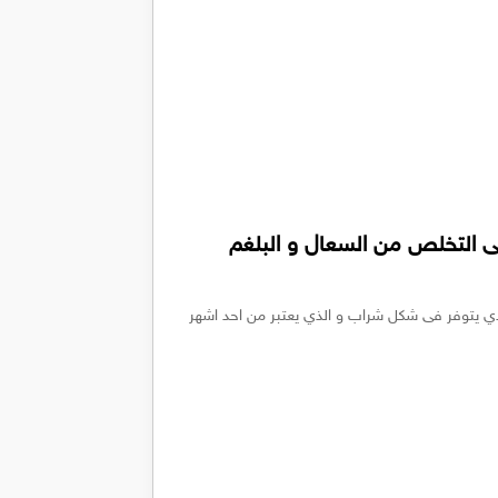
ى التخلص من السعال و البلغم
 استعمال دواء برونكوفين Bronchophane الذي يتوفر فى شكل شراب و الذي يعتبر من احد اشهر