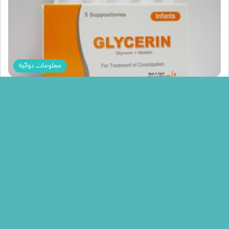
معلومات دوائية
Nada Mohammed
لبوس جلسرين Glycerin أشهر لبوس في الصيدليات
لعلاج الامساك الشديد للكبار والاطفال
لبوس جلسرين Glycerin أشهر لبوس في الصيدليات لعلاج الامساك الشديد
للكبار والاطفال، لبوس جلسرين Glycerin لعلاج حالات الامساك ولكن في…
أكمل القراءة »