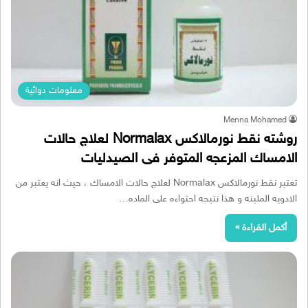
معلومات دوائية
Menna Mohamed
روشته نقط نورمالاكس Normalax لعلاج حالات
الامساك المزعجه المتوفر فى الصيدليات
تعتبر نقط نورمالاكس Normalax لعلاج حالات الامساك ، حيث انه يعتبر من
الادويه الملينه و هذا نتيجه احتواءه على الماده…
أكمل القراءة »