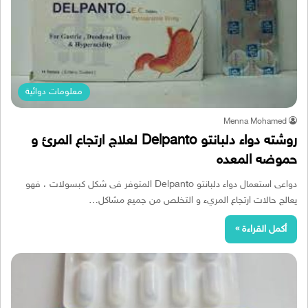
معلومات دوائية
Menna Mohamed
روشته دواء دلبانتو Delpanto لعلاج ارتجاع المرئ و
حموضه المعده
دواعى استعمال دواء دلبانتو Delpanto المتوفر فى شكل كبسولات ، فهو
يعالج حالات ارتجاع المريء و التخلص من جميع مشاكل…
أكمل القراءة »