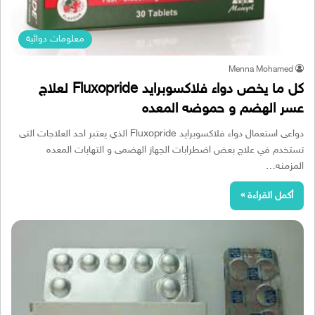
معلومات دوائية
Menna Mohamed
كل ما يخص دواء فلاكسوبرايد Fluxopride لعلاج
عسر الهضم و حموضه المعده
دواعى استعمال دواء فلاكسوبرايد Fluxopride الذي يعتبر احد العلاجات التى
تستخدم في علاج بعض اضطرابات الجهاز الهضمى و التهابات المعده
المزمنه…
أكمل القراءة »