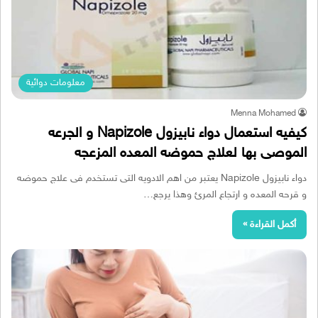
معلومات دوائية
Menna Mohamed
كيفيه استعمال دواء نابيزول Napizole و الجرعه
الموصى بها لعلاج حموضه المعده المزعجه
دواء نابيزول Napizole يعتبر من اهم الادويه التى تستخدم فى علاج حموضه
و قرحه المعده و ارتجاع المرئ وهذا يرجع…
أكمل القراءة »