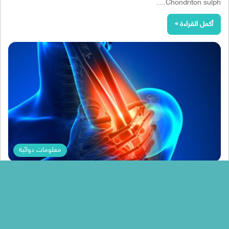
Chondriton sulph.…
أكمل القراءة »
معلومات دوائية
Dr Heba
كبسولات تينوكسيكام لتخفيف الام الدوره الشهريه
وعلاج التهاب المفاصل Tenoxicam
كبسولات تينوكسيكام لتخفيف الام الدوره الشهريه وعلاج التهاب المفاصل