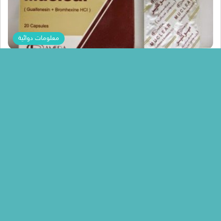
معلومات دوائية
Menna Mohamed
تهدئه الكحه مع دواء ميوكلير muclear الفعال فى
توسيع الشعب الهوائيه
يعتبر دواء ميوكلير muclear من افضل الادويه التى تعالج الكحه و السعال
حيث ان الكثير من الاشخاص يصابون بنزلات البرد…
أكمل القراءة »