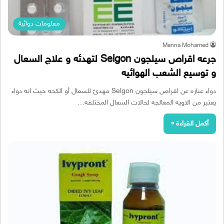
معلومات دوائية
Menna Mohamed
جرعه اقراص سيلجون Selgon لتهدئه و علاج السعال
و توسيع الشعب الهوائيه
دواء عباره عن اقراص سيلجون Selgon مهدئ للسعال أو الكحه حيث انه دواء
يعتبر من الاويه المعالجه لحالات السعال المختلفه…
أكمل القراءة »