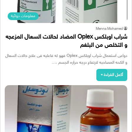
معلومات دوائية
Menna Mohamed
شراب اوبلكس Oplex المضاد لحالات السعال المزعجه
و التخلص من البلغم
دواعى استعمال شراب اوبلكس Oplex فهو له فاعليه فى علاج حالات السعال
و الكحه المصاحبه لارتفاع درجه حراره الجسم ،…
أكمل القراءة »