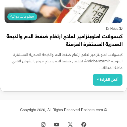
معلومات دوائية
Dr Heba
كبسولات املوبنزامير لعلاج ارتفاع ضغط الدم والذبحة
الصدرية المستقرة المزمنة
كبسولات املوبنزامير لعلاج ارتفاع ضغط الدم والذبحة الصدرية المستقرة
المزمنة Amlobenzamir لخفض ضغط الدم وعلاج مرض الشريان التاجي
مادتة الفعالة…
أكمل القراءة »
© Copyright 2020, All Rights Reserved Rosheta.com
‫X
فيسبوك
‫YouTube
انستقرام