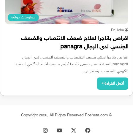
معلومات دوائية
Dr Heba
اقراص باناجرا لعلاج ضعف الانتصاب والضعف
الجنسي لدى الرجال panagra
اقراص باناجرا لعلاج ضعف الانتصاب والضعف الجنسي لدى الرجال
panagra السيلدينافيل يسعى تثبيط أنزيم فسفودايستراز-5 في الجسد
الكهفي للقضيب. وينتج عن…
أكمل القراءة »
© Copyright 2020, All Rights Reserved Rosheta.com
‫X
فيسبوك
‫YouTube
انستقرام