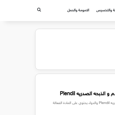
بحث عن
قة والتخسيس
الامومة والحمل
لذبحه الصدريه Plendil
اقراص بلينديل لعلاج ارتفاع ضغط الدم و الذبحه الصدريه Plendil والدواء يحتوي على المادة الفعالة