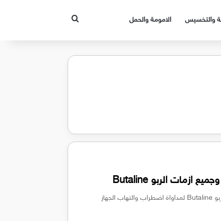
بحث عن
قة والتخسيس
الامومة والحمل
 ازمات الربو Butaline
دواء بوتالين علاج سريع لأمراض الرئة وجميع ازمات الربو Butaline لمداواة اضطراب والتهاب الجهاز