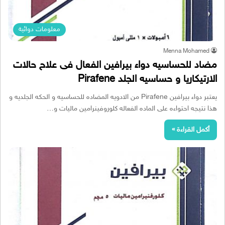
معلومات دوائية
Menna Mohamed
مضاد للحساسيه دواء بيرافين الفعال فى علاح حالات
الارتيكاريا و حساسيه الجلد Pirafene
يعتبر دواء بيرافين Pirafene من الادويه المضاده للحساسيه و الحكه الجلديه و
هذا نتيجه احتواءه على الماده الفعاله كلوروفينرامين ماليات و…
أكمل القراءة »