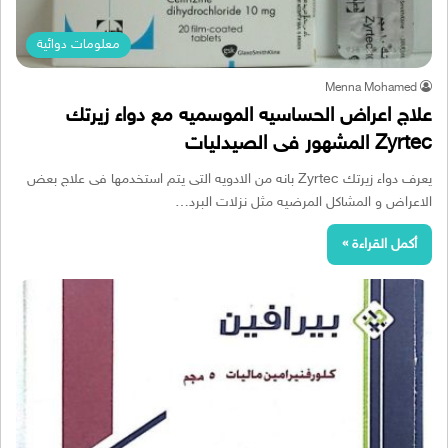
معلومات دوائية
Menna Mohamed
علاج اعراض الحساسيه الموسميه مع دواء زيرتك
Zyrtec المشهور فى الصيدليات
يعرف دواء زيرتك Zyrtec بانه من الادويه التى يتم استخدمها فى علاج بعض
الاعراض و المشاكل المرضيه مثل نزلات البرد…
أكمل القراءة »