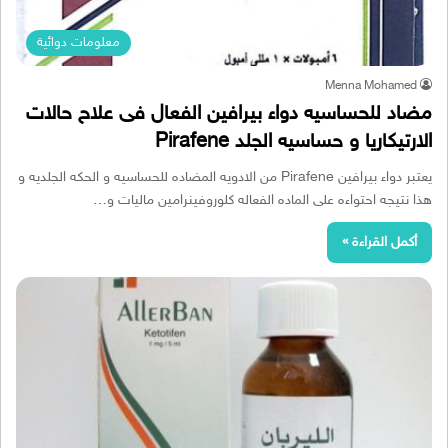
معلومات دوائية
Menna Mohamed
مضاد للحساسيه دواء بيرافين الفعال فى علاح حالات
الارتيكاريا و حساسيه الجلد Pirafene
يعتبر دواء بيرافين Pirafene من الادويه المضاده للحساسيه و الحكه الجلديه و
هذا نتيجه احتواءه على الماده الفعاله كلوروفينرامين ماليات و…
أكمل القراءة »