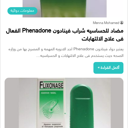
معلومات دوائية
Menna Mohamed
مضاد للحساسيه شراب فينادون Phenadone الفعال
فى علاج الالتهابات
يعتبر دواء فينادون Phenadone احد الادويه المهمه و المصرح بها من وزاره
الصحه حيث يستخدم فى علاج الالتهابات و الحسياسيه…
أكمل القراءة »