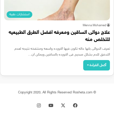
استشارات طبية
Menna Mohamed
علاج دوالى الساقين ومعرفه افضل الطرق الطبيعيه
للتخلص منه
تعرف الدوالى بانها حاله تكون فيها الاورده واسعه ومنتفخه نتيجه لعدم
التدفق للدم بشكل صحيح فى الاورده بالساقين ويمكن ان…
أكمل القراءة »
© Copyright 2020, All Rights Reserved Rosheta.com
‫X
فيسبوك
‫YouTube
انستقرام