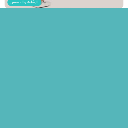
الرشاقة والتخسيس
Nada Mohammed
اشهر المكملات الغذائية للنحافة والوصول للوزن
المثالي بدون مشقة واهم النصائح لزيادة الوزن
اشهر المكملات الغذائية للنحافة والوصول للوزن المثالي بدون مشقة واهم
النصائح لزيادة الوزن ، يعاني العديد من الاشخاص من فقدان…
أكمل القراءة »