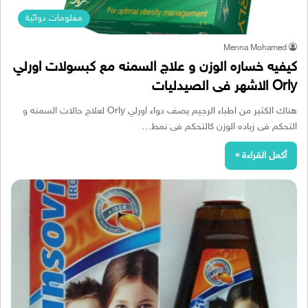
معلومات دوائية
Menna Mohamed
كيفيه خساره الوزن و علاج السمنه مع كبسولات اورلي
Orly الاشهر فى الصيدليات
هناك الكثير من اطباء الرجيم يصف دواء اورلي Orly لعلاج حالات السمنه و
التحكم فى زياده الوزن كالتحكم فى نمط…
أكمل القراءة »