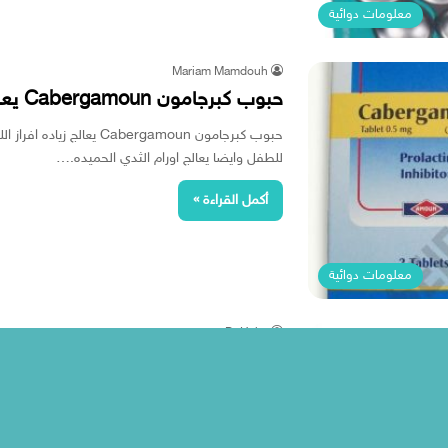
معلومات دوائية
Mariam Mamdouh
حبوب كبرجامون Cabergamoun يعالج زياده افراز اللبن عند الام
حبوب كبرجامون Cabergamoun 
للطفل وايضا يعالج اورام الثدي الحميده.…
أكمل القراءة »
معلومات دوائية
Dr Heba
حقن سيتروتايد لعلاج حالات العقم ل
Cetrotide
الفعالة Cetrorelix والتى تستعمل فى…