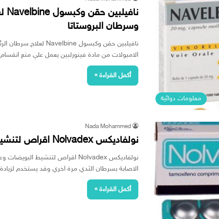
نافي
وسرطان البروستاتا
نافيلبين حقن وكبسول lbine
الامبولات من مادة فينورلبين يعمل علي منع انقسا
أكمل القراءة »
معلومات دوائية
Nada Mohammed
نولفاديكس Nolvadex اقراص لتنشيط البويضات وعلاج سرطان الثدي
نولفاديكس Nolvadex اقراص لتنشيط ال
الاصابة بسرطان الثدي مرة اخري وقد يستخدم لزياد
أكمل القراءة »