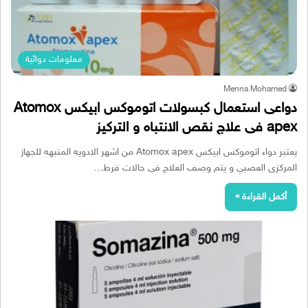
معلومات دوائية
Menna Mohamed
دواعى استعمال كبسولات اتوموكس ابيكس Atomox
apex فى علاج نقص الانتباه و التركيز
يعتبر دواء اتوموكس ابيكس Atomox apex من اشهر الادويه المنبهه للجهاز
المركزى العصبي و يتم وصف العلاج فى حالات فرط…
أكمل القراءة »