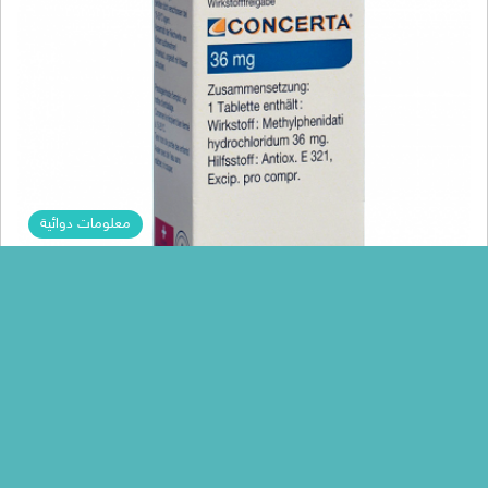
معلومات دوائية
Menna Mohamed
مواصفات دواء كونسيرتا CONCERTA المشهور فى
علاج فرط الحركه و نقص الانتباه
دواء كونسيرتا CONCERTA مشهور بفاعلتيه فى علاج فرط النشاط و الحركه
خاصه عند الاطفال ، و يستعمل فى علاج فرط…
أكمل القراءة »