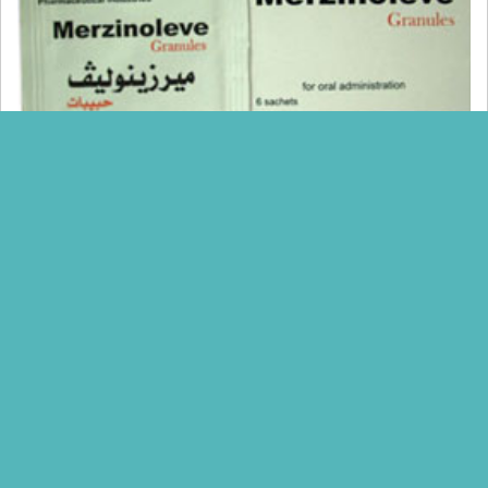
معلومات دوائية
Nada Mohammed
ميرزينوليف حبيبات فوارة لحماية وتنشيط خلايا الكبد
Merzinoleve
ميرزينوليف حبيبات فوارة لحماية وتنشيط خلايا الكبد Merzinoleve يتكون
من المواد الفعالة ال – أورنيثين ، ال – الأسبارتات لتحسين…
أكمل القراءة »