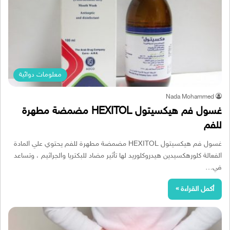
معلومات دوائية
Nada Mohammed
غسول فم هيكسيتول HEXITOL مضمضة مطهرة
للفم
غسول فم هيكسيتول HEXITOL مضمضة مطهرة للفم يحتوي علي المادة
الفعالة كلورهكسيدين هيدروكلوريد لها تأثير مضاد للبكتريا والجراثيم ، وتساعد
في…
أكمل القراءة »