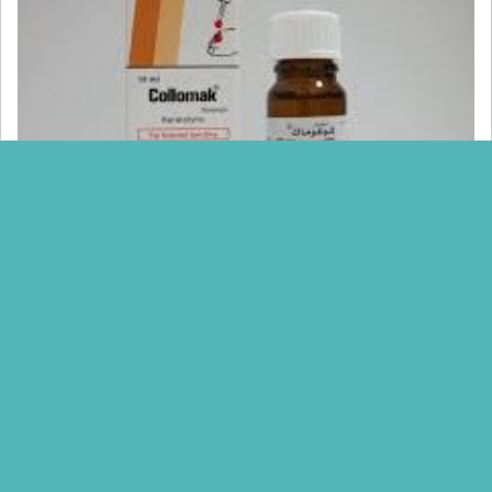
معلومات دوائية
Mariam Mamdouh
محلول مطهر كوللوماك Collomak لعلاج والتخلص
من عين السمكه
محلول مطهر كوللوماك Collomak لعلاج والتخلص من عين السمكه لاحتوائه
علي حمض الساليسيليك الذي يعمل علي علاج التهابات الجلد وعلاج…