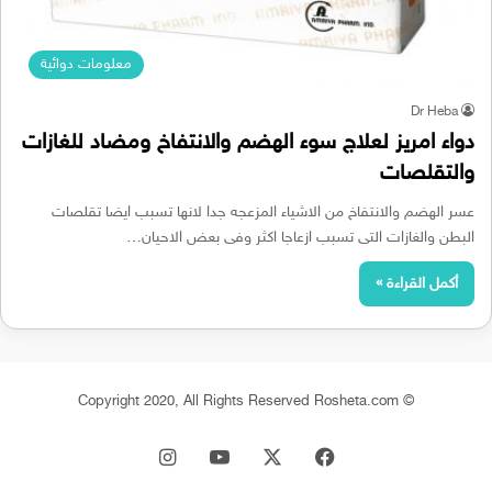
معلومات دوائية
Dr Heba
دواء امريز لعلاج سوء الهضم والانتفاخ ومضاد للغازات
والتقلصات
عسر الهضم والانتفاخ من الاشياء المزعجه جدا لانها تسبب ايضا تقلصات
البطن والغازات التى تسبب ازعاجا اكثر وفى بعض الاحيان…
أكمل القراءة »
© Copyright 2020, All Rights Reserved Rosheta.com
‫X
فيسبوك
‫YouTube
انستقرام