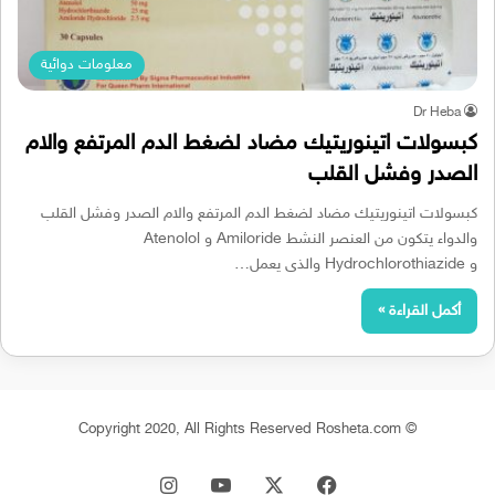
معلومات دوائية
Dr Heba
كبسولات اتينوريتيك مضاد لضغط الدم المرتفع والام
الصدر وفشل القلب
كبسولات اتينوريتيك مضاد لضغط الدم المرتفع والام الصدر وفشل القلب
والدواء يتكون من العنصر النشط Amiloride و Atenolol
و Hydrochlorothiazide والذى يعمل…
أكمل القراءة »
© Copyright 2020, All Rights Reserved Rosheta.com
‫X
فيسبوك
‫YouTube
انستقرام