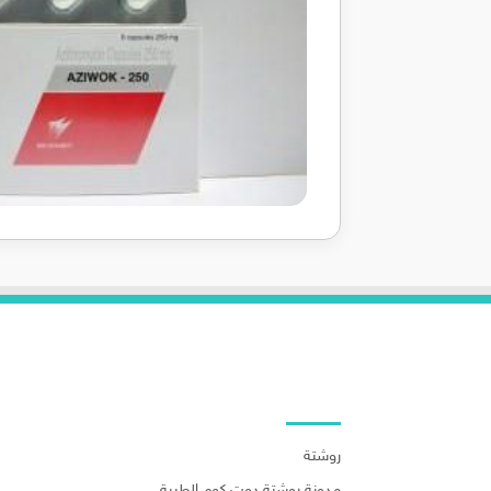
روابط هامة
روشتة