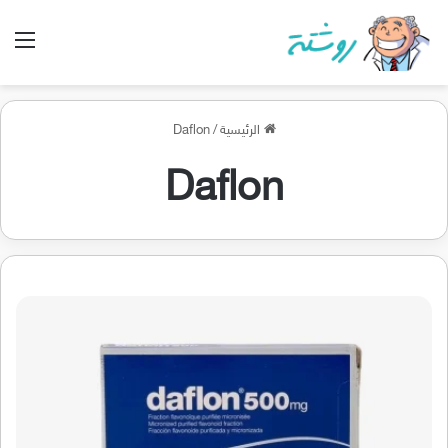
الق
الرئيسية
/
Daflon
Daflon