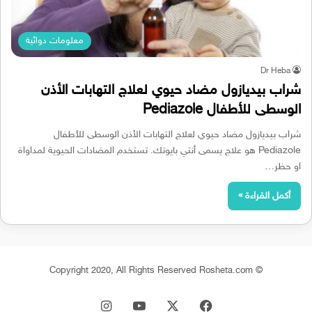
معلومات دوائية
Dr Heba
شراب بيديازول مضاد حيوي لعلاج التهابات الأذن
الوسطى للأطفال Pediazole
شراب بيديازول مضاد حيوي لعلاج التهابات الأذن الوسطى للأطفال
Pediazole هو علاج يسمى أنتي بايوتك. تستخدم المضادات الحيوية لمداواة
او حظر…
أكمل القراءة »
© Copyright 2020, All Rights Reserved Rosheta.com
‫X
فيسبوك
‫YouTube
انستقرام