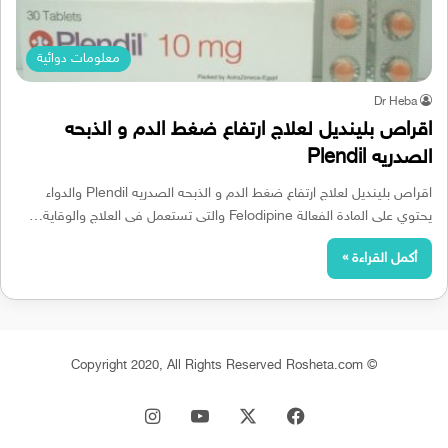
معلومات دوائية
Dr Heba
اقراص بلينديل لعلاج ارتفاع ضغط الدم و الذبحه
الصدريه Plendil
اقراص بلينديل لعلاج ارتفاع ضغط الدم و الذبحه الصدريه Plendil والدواء
يحتوي على المادة الفعالة Felodipine والتى تستعمل فى العلاج والوقاية…
أكمل القراءة »
© Copyright 2020, All Rights Reserved Rosheta.com
‫X
فيسبوك
‫YouTube
انستقرام