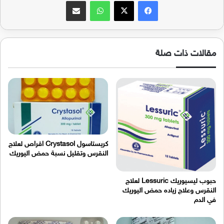
فيسبوك
‫X
واتساب
مشاركة عبر البريد
مقالات ذات صلة
كريستاسول Crystasol اقراص لعلاج
النقرس وتقليل نسبة حمض اليوريك
حبوب ليسيوريك Lessuric لعلاج
النقرس وعلاج زياده حمض اليوريك
في الدم