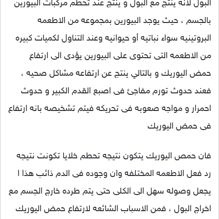
البول لانه ينتج مع البول و ينتج عند تحطم مركبات البيورين
بالجسم ، حيث يوجد البيورين بمجموعه من الاطعمه
البروتينيه سواء نباتيه أو حيوانيه وعند التناول لكميات كبيره
من الاطعمه التى تحتوى على البيورين يؤدى الى ارتفاع
حمض اليوريك و بالتالي ينتج عن ارتفاعه مشاكل صحيه ،
فعند حدوث تورم مفاجئ فى اصبع القدم الكبير و حدوث
احمرار و مواجه صعوبه فى تحريكه فيتم تشخيصه بانه ارتفاع
فى حمض اليوريك
فان حمص اليوريك يتكون نتيجه تحطم خلايا تكونت نتيجه
رد فعل الاطعمه المختلفه وان وجوده فى الدم ذائب هذا ا
يجعل وصوله سهل الى الكلى حتى يتم طرده خارج الجسم مع
اخراج البول ، فمن الاسباب الشائعه لارتفاع حمض اليوريك