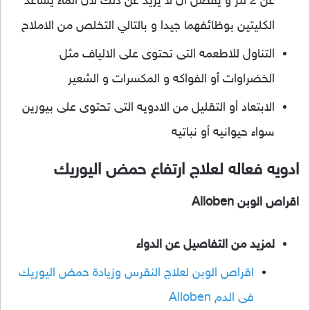
عن 2 لتر و يفضل ان لا يزيد عن ذلك لان الماء يساعد
الكليتين بوظائفهما جيدا و بالتالي التخلص من الاملاح
التناول للاطعمه التى تحتوى على الالياف مثل
الخضراوات أو الفواكه و المكسرات و الشعير
الابتعاد أو التقليل من الادويه التى تحتوى على بيورين
سواء حيوانيه أو نباتيه
ادويه فعاله لعلاج ارتفاع حمض اليوريك
اقراص الوبن Alloben
لمزيد من التفاصيل عن الدواء
اقراص الوبن لعلاج النقرس وزيادة حمض اليوريك
فى الدم Alloben