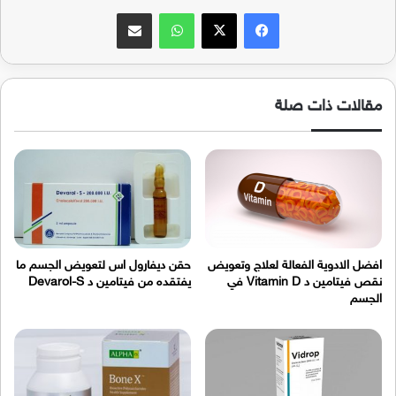
فيسبوك
‫X
واتساب
مشاركة عبر البريد
مقالات ذات صلة
افضل الادوية الفعالة لعلاج وتعويض
حقن ديفارول اس لتعويض الجسم ما
نقص فيتامين د Vitamin D في
يفتقده من فيتامين د Devarol-S
الجسم