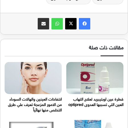
فيسبوك
‫X
واتساب
مشاركة عبر البريد
مقالات ذات صلة
قطرة عين اوبتيبريد لعلاج التهاب
انتفاخات العينين والهالات السوداء
العين التي تسببها العدوى optipred
من الامور المزعجة تعرف علي طرق
التخلص منها نهائياً