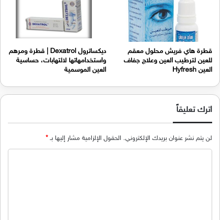
قطرة هاي فريش محلول معقم
ديكساترول Dexatrol | قطرة ومرهم
للعين لترطيب العين وعلاج جفاف
واستخدامهاتها لالتهابات، حساسية
العين Hyfresh
العين الموسمية
اترك تعليقاً
لن يتم نشر عنوان بريدك الإلكتروني.
الحقول الإلزامية مشار إليها بـ
*
ا
ل
ت
ع
ل