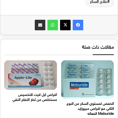
علاج السكر
فيسبوك
‫X
واتساب
مشاركة عبر البريد
مقالات ذات صلة
اقراص ابل لايت للتخسيس
مستخلص من ثمار التفاح النقي
الخفض لمستوي السكر من النوع
الثاني مع اقراص مبيورايد
Meburide الفعاله