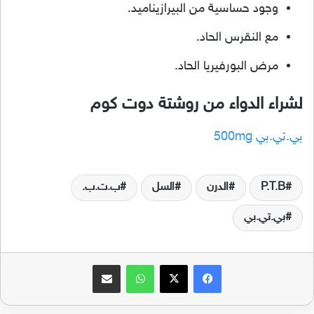
وجود حساسية من البيرازيناميد.
مع النقرس الحاد.
مرض البورفيريا الحاد.
لشراء الدواء من روشتة دوت كوم
بي.تي.بي 500mg
P.T.B
الدرن
السل
ب.ت.ب.
بي.تي.بي
فيسبوك
‫X
واتساب
مشاركة عبر البريد