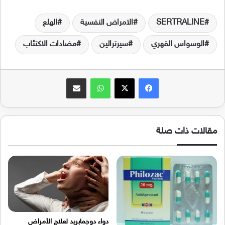
SERTRALINE
الامراض النفسية
الهلع
الوسواس القهري
سيرترالين
مضادات الاكتئاب
فيسبوك
‫X
واتساب
مشاركة عبر البريد
مقالات ذات صلة
دواء دوجمابريد لعلاج الأمراض