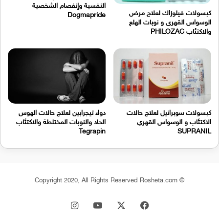
النفسية وإنفصام الشخصية
كبسولات فيلوزاك لعلاج مرض
Dogmapride
الوسواس القهرى و نوبات الهلع
والاكتئاب PHILOZAC
كبسولات سوبرانيل لعلاج حالات
دواء تيجرابين لعلاج حالات الهوس
الاكتئاب و الوسواس القهري
الحاد والنوبات المختلطة والاكتئاب
Tegrapin
SUPRANIL
© Copyright 2020, All Rights Reserved Rosheta.com
‫X
فيسبوك
‫YouTube
انستقرام