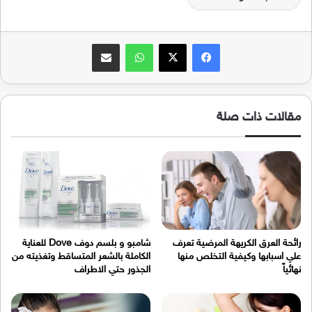
فيسبوك
‫X
واتساب
مشاركة عبر البريد
مقالات ذات صلة
رائحة العرق الكريهة المرضية تعرف
شامبو و بلسم دوف Dove للعناية
علي اسبابها وكيفية التخلص منها
الكاملة بالشعر المتساقط وتغذيته من
نهائياً
الجذور حتي الاطراف