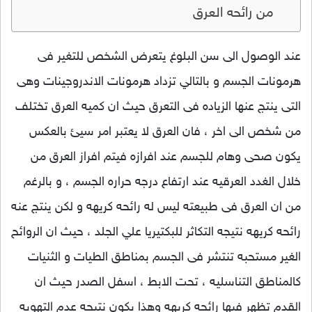
من رائحه العرق
عند الوصول الى سن البلوغ يتعرض الشخص للتغير فى
هرمونات الجسم و بالتالي تزداد هرمونات الاندروجينات وهى
التى ينتج عنها الزياده فى التعرق حيث ان كميه العرق تختلف
من شخص الى اخر ، فان العرق لا يعتبر امر سيئ بالعكس
يكون صحى وهام للجسم عند افرازه فيتم افراز العرق من
خلال الغدد العرقيه عند ارتفاع درجه حراره الجسم ، و بالرغم
من ان العرق فى طبيعته ليس له رائحه كريهه و لكن ينتج عنه
رائحه كريهه نتيجه التكاثر للبكتيريا علي الجلد ، حيث ان الروائح
الغير مستحبه تنتشر فى الجسم بمناطق الطيات و الثنيات
كالمناطق التناسليه ، تحت الابط ، اسفل الصدر حيث ان
القدم تظهر فيها رائحه كريهه وهذا يكون نتيجه عدم التهويه