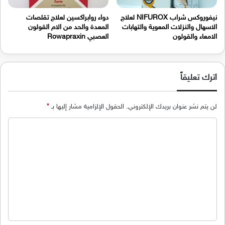
نيفوروكس شراب NIFUROX لعلاج
دواء روابراكسين لعلاج تقلصات
الاسهال والنزلات المعوية والتهابات
المعدة والحد من الام القولون
الامعاء والقولون
العصبي Rowapraxin
اترك تعليقاً
لن يتم نشر عنوان بريدك الإلكتروني.
الحقول الإلزامية مشار إليها بـ
*
ا
ل
ت
ع
ل
ي
ق