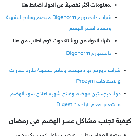
لمعلومات أكثر تفصيلاً عن الدواء اضغط هنا
شراب دايجينورم Digenorm مهضم وفاتح للشهية
ومضاد لعسر الهضم
لشراء الدواء من روشتة دوت كوم اطلب من هنا
دايجينورم Digenorm
شراب بروزيم دواء مهضم وفاتح للشهية طارد للغازات
والانتفاخات Prozym
دواء ديجستين مهضم وفاتح شهية لعلاج سوء الهضم
والشعور بعدم الراحة Digestin
كيفية ت
جنب مشاكل عسر الهضم في رمضان
مضغ الطعام ببطئ ، وتجنب تناول كميات كبيرة من