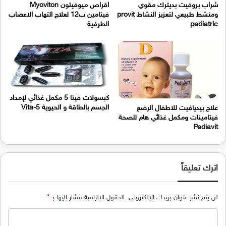
شراب بروفيت بديترك مقوي
اقراص ميوفيتون Myoviton
ومنشط طبيعي لتعزيز النشاط provit
فيتامين ب12 لعلاج التهاب الاعصاب
pediatric
الطرفية
كبسولات فيتا 5 مكمل غذائي لإمداد
الجسم بالطاقة و الحيوية Vita-5
علاج بيديافيت للاطفال الرضع
فيتامينات ومكمل غذائي هام للصحة
Pediavit
اترك تعليقاً
لن يتم نشر عنوان بريدك الإلكتروني.
الحقول الإلزامية مشار إليها بـ
*
ا