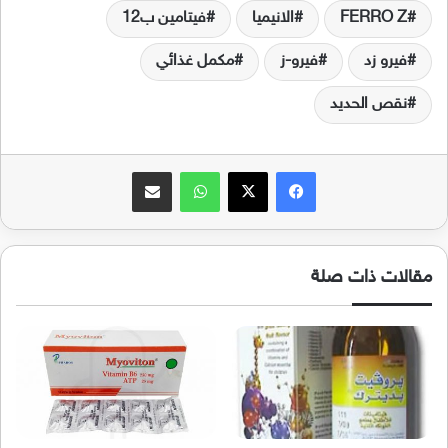
FERRO Z
الانيميا
فيتامين ب12
فيرو زد
فيرو-ز
مكمل غذائي
نقص الحديد
فيسبوك
‫X
واتساب
مشاركة عبر البريد
مقالات ذات صلة