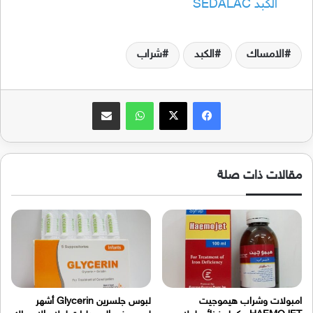
الكبد SEDALAC
الامساك
الكبد
شراب
فيسبوك
‫X
واتساب
مشاركة عبر البريد
مقالات ذات صلة
امبولات وشراب هيموجيت
لبوس جلسرين Glycerin أشهر