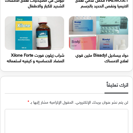
HAEMOJET مكمل غذائي لعلاج
لبوس في الصيدليات لعلاج الامساك
الانيميا ونقص الحديد بالجسم
الشديد للكبار والاطفال
دواء بيساديل Bisadyl ملين قوي
شراب زيلون فورت Xilone Forte
لعلاج الامساك
المضاد للحساسيه و كيفيه استعماله
اترك تعليقاً
لن يتم نشر عنوان بريدك الإلكتروني.
الحقول الإلزامية مشار إليها بـ
*
ا
ل
ت