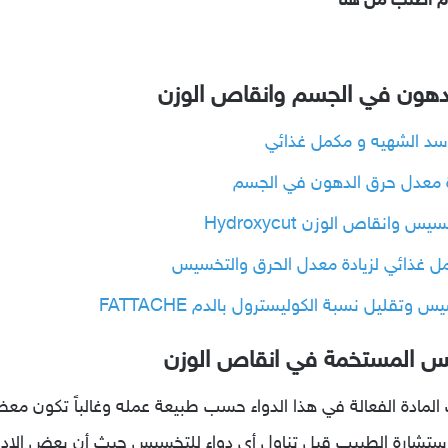
م اطلب من هنا
دهون في الجسم وانقاص الوزن
نقاص الوزن Hydroxycut
قليل نسبة الكوليسترول بالدم FATTACHE
سيس المستخمة في انقاص الوزن
المادة الفعالة في هذا الدواء حسب طبيعة عمله وغالباً تكون معظم ا
يك استشارة الطبيب قبل تناول أي دواء للتخسيس حيث أن بعض ال