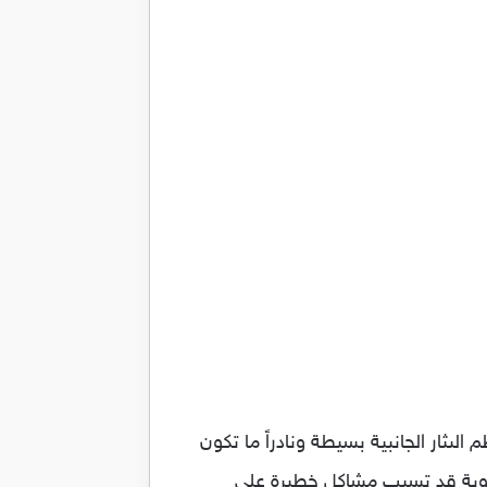
لىثار الجانبية بسيطة ونادراً ما تكون
ادوية قد تسبب مشاكل خطيرة علي