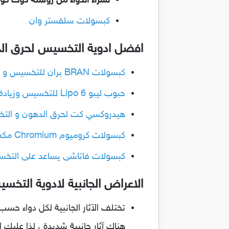
لشراء الدواء من روشتة دوت كو
كبسولات سلفستر وان
افضل ادوية التخسيس لحرق ال
كبسولات BRAN بران للتخسيس و سد الشهيه و مكمل غذائي
حبوب ليبو 6 Lipo للتخسيس وزيادة معدل حرق الدهون في الجسم
هيدروكسي كت لحرق الدهون و التخسيس وا
كبسولات كروميوم Chromium مكمل غذائي لزيادة معدل الحرق والتخسيس
كبسولات فاتاشى يساعد على التخسيس وت
الاعراض الجانبية لادوية التخ
تختلف الآثار الجانبية لكل دواء حسب 
هناك آثار جانبية شديدة ، لذا عل