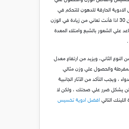
 التخسيس وانقاص الوزن والحصول علي
دوية الحارقة للدهون للتحكم في
انقاص الوزن ، ولمعرفة اذا كنت تعاني من السمنة المفرطة يجب اجراء مؤشر كتلة الجسم فأذا كانت اكثر من 30 اذا فأنت تعاني من زيادة في الوزن
د علي الشعور بالشبع وامتلاء المعدة
…
 النوع الثاني، ويزيد من ارتفاع معدل
المفرطة والحصول علي وزن مثالي
، ويجب التأكد من الآثار الجانبية
أنه لن يشكل ضرر علي صحتك ، ولكن لا
اللينك التالي
افضل ادوية تخسيس