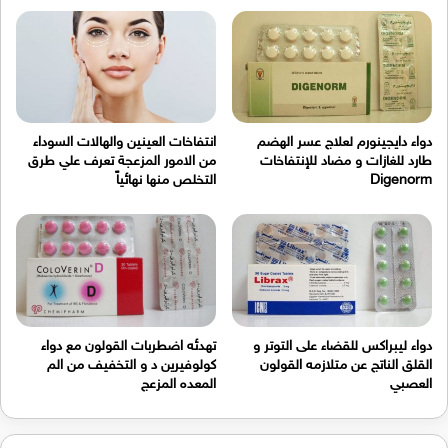
دواء دايجينورم لعلاج عسر الهضم
انتفاخات العينين والهالات السوداء
طارد للغازات و مضاد للإنتفاخات
من الامور المزعجة تعرف علي طرق
Digenorm
التخلص منها نهائياً
دواء ليبراكس للقضاء على التوتر و
تهدئه اضطربات القولون مع دواء
القلق الناتج عن متلازمه القولون
كولوفيرين د و التخفيف من الم
العصبي
المعده المزعج